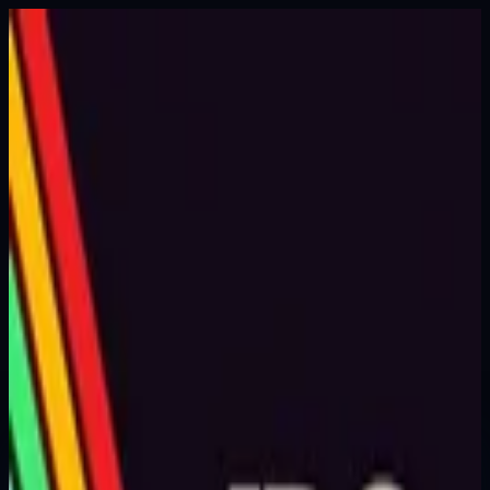
ARC Raiders Hub
Гайды
Снаряжение
Враги
Добыча
Квесты
Карты
Projects
Новости
Статус серверов
Билды
Вики
Русский
←
Back to Loot
Quick Use-Utility
Quick Use-Utility
Loot